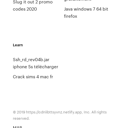
Slug it out 2 promo
codes 2020
Java windows 7 64 bit
firefox
Learn
Ssh_rd_rev04b.jar
iphone 5s télécharger
Crack sims 4 mac fr
© 2019 https://cdnlibttsyvnz.netlify.app, Inc. All rights
reserved.
MAP