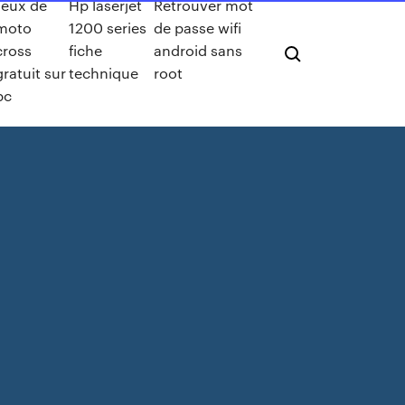
Jeux de
Hp laserjet
Retrouver mot
moto
1200 series
de passe wifi
cross
fiche
android sans
gratuit sur
technique
root
pc