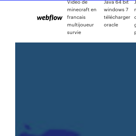
Video de
Java 64 bit
minecraft en
windows 7
francais
télécharger
multijoueur
oracle
survie