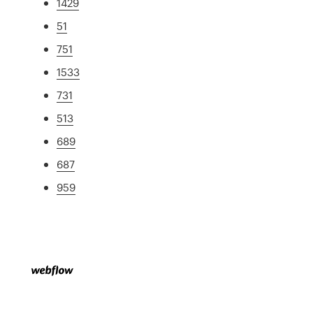
1429
51
751
1533
731
513
689
687
959