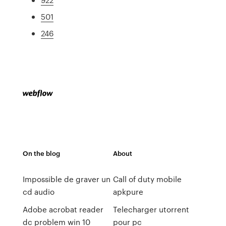
501
246
On the blog
About
Impossible de graver un
Call of duty mobile
cd audio
apkpure
Adobe acrobat reader
Telecharger utorrent
dc problem win 10
pour pc