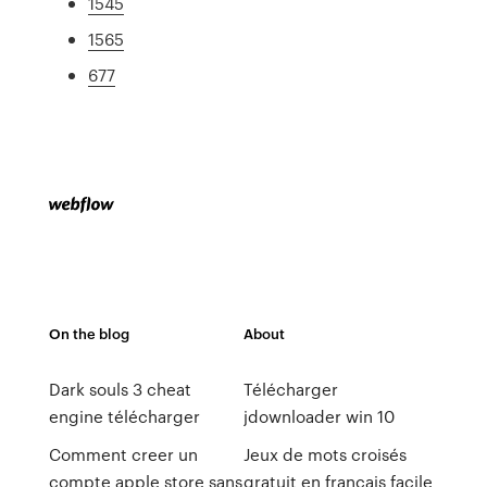
1545
1565
677
On the blog
About
Dark souls 3 cheat
Télécharger
engine télécharger
jdownloader win 10
Comment creer un
Jeux de mots croisés
compte apple store sans
gratuit en français facile