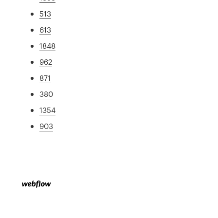
513
613
1848
962
871
380
1354
903