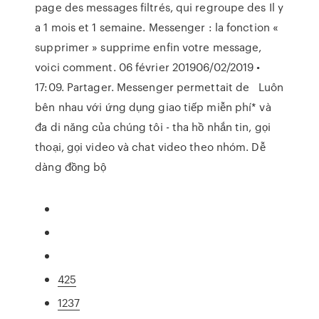
page des messages filtrés, qui regroupe des Il y
a 1 mois et 1 semaine. Messenger : la fonction «
supprimer » supprime enfin votre message,
voici comment. 06 février 201906/02/2019 •
17:09. Partager. Messenger permettait de Luôn
bên nhau với ứng dụng giao tiếp miễn phí* và
đa di năng của chúng tôi - tha hồ nhắn tin, gọi
thoại, gọi video và chat video theo nhóm. Dễ
dàng đồng bộ
425
1237