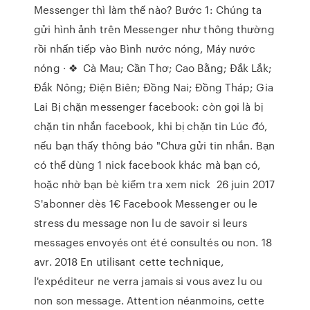
Messenger thì làm thế nào? Bước 1: Chúng ta
gửi hình ảnh trên Messenger như thông thường
rồi nhấn tiếp vào Bình nước nóng, Máy nước
nóng · ❖ Cà Mau; Cần Thơ; Cao Bằng; Đắk Lắk;
Đắk Nông; Điện Biên; Đồng Nai; Đồng Tháp; Gia
Lai Bị chặn messenger facebook: còn gọi là bị
chặn tin nhắn facebook, khi bị chặn tin Lúc đó,
nếu bạn thấy thông báo "Chưa gửi tin nhắn. Bạn
có thể dùng 1 nick facebook khác mà bạn có,
hoặc nhờ bạn bè kiểm tra xem nick 26 juin 2017
S'abonner dès 1€ Facebook Messenger ou le
stress du message non lu de savoir si leurs
messages envoyés ont été consultés ou non. 18
avr. 2018 En utilisant cette technique,
l'expéditeur ne verra jamais si vous avez lu ou
non son message. Attention néanmoins, cette