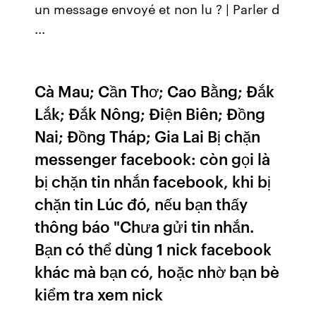
un message envoyé et non lu ? | Parler d
...
Cà Mau; Cần Thơ; Cao Bằng; Đắk
Lắk; Đắk Nông; Điện Biên; Đồng
Nai; Đồng Tháp; Gia Lai Bị chặn
messenger facebook: còn gọi là
bị chặn tin nhắn facebook, khi bị
chặn tin Lúc đó, nếu bạn thấy
thông báo "Chưa gửi tin nhắn.
Bạn có thể dùng 1 nick facebook
khác mà bạn có, hoặc nhờ bạn bè
kiểm tra xem nick