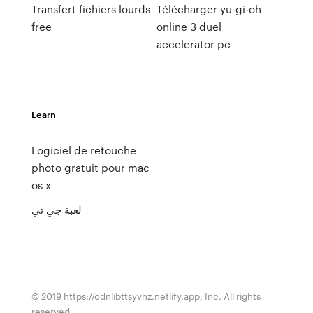
Transfert fichiers lourds
Télécharger yu-gi-oh
free
online 3 duel
accelerator pc
Learn
Logiciel de retouche
photo gratuit pour mac
os x
لعبة جي تي
© 2019 https://cdnlibttsyvnz.netlify.app, Inc. All rights
reserved.