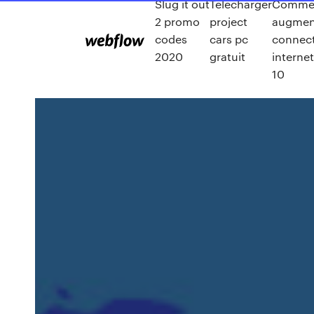
Slug it out
Telecharger
Comme
2 promo
project
augmen
codes
cars pc
connec
2020
gratuit
interne
10