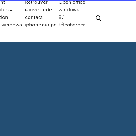
nt
Retrouver
Open office
ter sa
sauvegarde
windows
tion
contact
8.1
t windows
iphone sur pc
télécharger