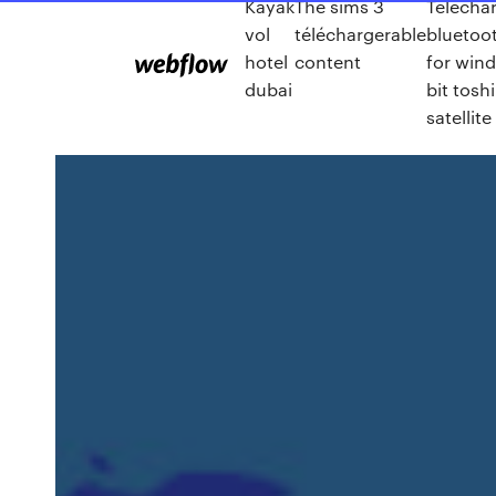
Kayak
The sims 3
Télécha
vol
téléchargerable
bluetoot
hotel
content
for win
dubai
bit tosh
satellite