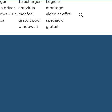
rger
Telecharger
Logiciel
h driver
antivirus
montage
dows 7 64
mcafee
video et effet
iba
gratuit pour
speciaux
windows 7
gratuit