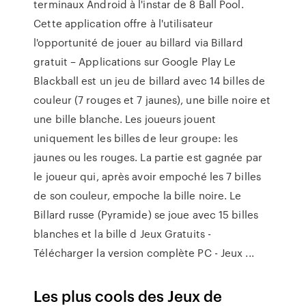
terminaux Android à l'instar de 8 Ball Pool.
Cette application offre à l'utilisateur
l'opportunité de jouer au billard via Billard
gratuit – Applications sur Google Play Le
Blackball est un jeu de billard avec 14 billes de
couleur (7 rouges et 7 jaunes), une bille noire et
une bille blanche. Les joueurs jouent
uniquement les billes de leur groupe: les
jaunes ou les rouges. La partie est gagnée par
le joueur qui, après avoir empoché les 7 billes
de son couleur, empoche la bille noire. Le
Billard russe (Pyramide) se joue avec 15 billes
blanches et la bille d Jeux Gratuits -
Télécharger la version complète PC - Jeux ...
Les plus cools des Jeux de