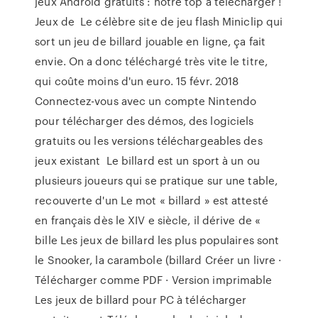
jeux Android gratuits : notre top à télécharger !
Jeux de Le célèbre site de jeu flash Miniclip qui
sort un jeu de billard jouable en ligne, ça fait
envie. On a donc téléchargé très vite le titre,
qui coûte moins d'un euro. 15 févr. 2018
Connectez-vous avec un compte Nintendo
pour télécharger des démos, des logiciels
gratuits ou les versions téléchargeables des
jeux existant Le billard est un sport à un ou
plusieurs joueurs qui se pratique sur une table,
recouverte d'un Le mot « billard » est attesté
en français dès le XIV e siècle, il dérive de «
bille Les jeux de billard les plus populaires sont
le Snooker, la carambole (billard Créer un livre ·
Télécharger comme PDF · Version imprimable
Les jeux de billard pour PC à télécharger