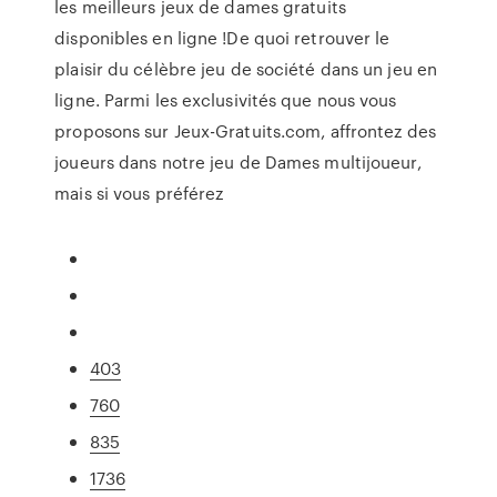
les meilleurs jeux de dames gratuits
disponibles en ligne !De quoi retrouver le
plaisir du célèbre jeu de société dans un jeu en
ligne. Parmi les exclusivités que nous vous
proposons sur Jeux-Gratuits.com, affrontez des
joueurs dans notre jeu de Dames multijoueur,
mais si vous préférez
403
760
835
1736