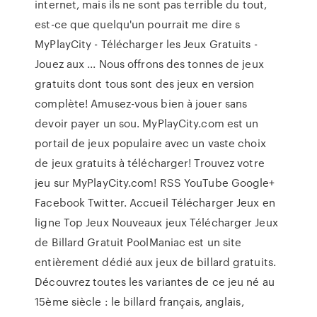
internet, mais ils ne sont pas terrible du tout,
est-ce que quelqu'un pourrait me dire s
MyPlayCity - Télécharger les Jeux Gratuits -
Jouez aux ... Nous offrons des tonnes de jeux
gratuits dont tous sont des jeux en version
complète! Amusez-vous bien à jouer sans
devoir payer un sou. MyPlayCity.com est un
portail de jeux populaire avec un vaste choix
de jeux gratuits à télécharger! Trouvez votre
jeu sur MyPlayCity.com! RSS YouTube Google+
Facebook Twitter. Accueil Télécharger Jeux en
ligne Top Jeux Nouveaux jeux Télécharger Jeux
de Billard Gratuit PoolManiac est un site
entièrement dédié aux jeux de billard gratuits.
Découvrez toutes les variantes de ce jeu né au
15ème siècle : le billard français, anglais,