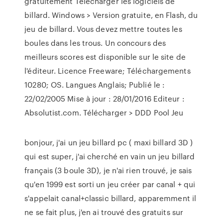
gratuitement Télécharger les logiciels de
billard. Windows > Version gratuite, en Flash, du
jeu de billard. Vous devez mettre toutes les
boules dans les trous. Un concours des
meilleurs scores est disponible sur le site de
l'éditeur. Licence Freeware; Téléchargements
10280; OS. Langues Anglais; Publié le :
22/02/2005 Mise à jour : 28/01/2016 Editeur :
Absolutist.com. Télécharger > DDD Pool Jeu
bonjour, j'ai un jeu billard pc ( maxi billard 3D )
qui est super, j'ai cherché en vain un jeu billard
français (3 boule 3D), je n'ai rien trouvé, je sais
qu'en 1999 est sorti un jeu créer par canal + qui
s'appelait canal+classic billard, apparemment il
ne se fait plus, j'en ai trouvé des gratuits sur