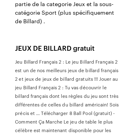
partie de la categorie Jeux et la sous-
catégorie Sport (plus spécifiquement
de Billard) .
JEUX DE BILLARD gratuit
Jeu Billard Français 2 : Le jeu Billard Français 2
est un de nos meilleurs jeux de billard français
2 et jeux de jeux de billard gratuits !!! Jouer au
jeu Billard Français 2 : Tu vas découvrir le
billard français dont les règles du jeu sont très
différentes de celles du billard américain! Sois
précis et … Télécharger 8 Ball Pool (gratuit) -
Comment Ça Marche Le jeu de table le plus
célèbre est maintenant disponible pour les