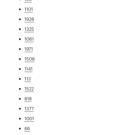
1101
1928
1325
1061
1971
1508
1141
113
1522
818
1377
1001
66