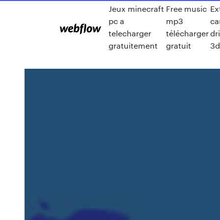
Jeux minecraft
Free music
Ex
pc a
mp3
ca
telecharger
télécharger
dr
gratuitement
gratuit
3d