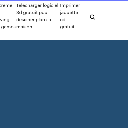
treme
Telecharger logiciel
Imprimer
r
3d gratuit pour
jaquette
iving
dessiner plan sa
cd
 games
maison
gratuit