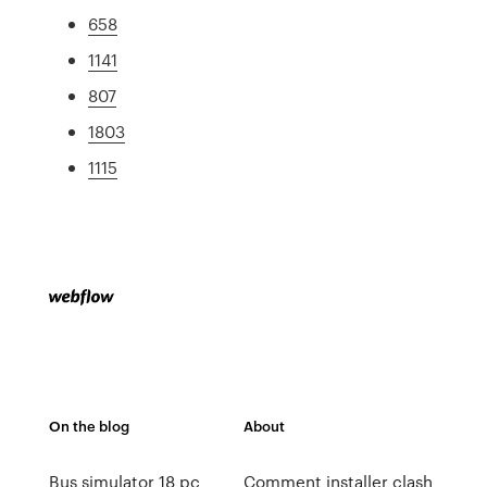
658
1141
807
1803
1115
On the blog
About
Bus simulator 18 pc
Comment installer clash