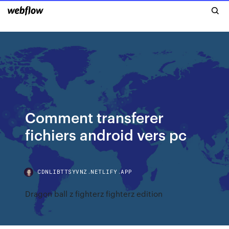
Comment transferer
fichiers android vers pc
CDNLIBTTSYVNZ.NETLIFY.APP
Dragon ball z fighterz fighterz edition