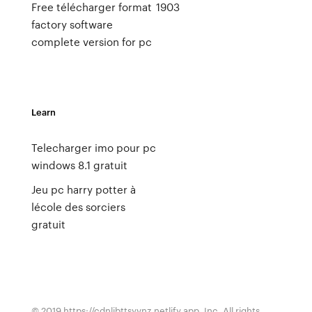
Free télécharger format
1903
factory software
complete version for pc
Learn
Telecharger imo pour pc
windows 8.1 gratuit
Jeu pc harry potter à
lécole des sorciers
gratuit
© 2019 https://cdnlibttsyvnz.netlify.app, Inc. All rights