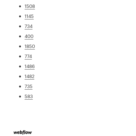
1508
1145
734
400
1850
774
1486
1482
735
583