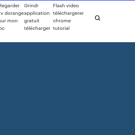
Regarder
Grindr
Flash video
tv dorange
application
téléchargerer
sur mon
gratuit
chrome
pc
télécharger
tutorial