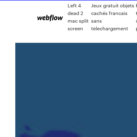
Left 4
Jeux gratuit objets
dead 2
cachés francais
mac split
sans
screen
telechargement