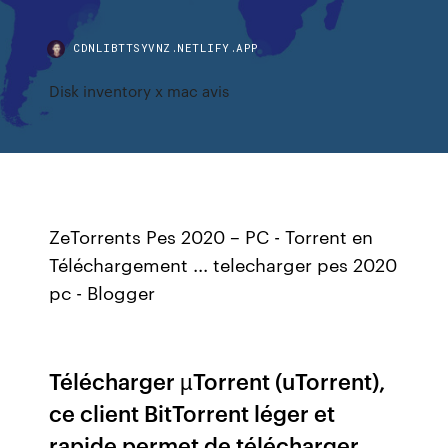
CDNLIBTTSYVNZ.NETLIFY.APP
Disk inventory x mac avis
ZeTorrents Pes 2020 – PC - Torrent en
Téléchargement ... telecharger pes 2020
pc - Blogger
Télécharger µTorrent (uTorrent),
ce client BitTorrent léger et
rapide permet de télécharger