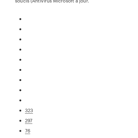
soucis (Antivirus Microsoft a jour.
323
297
76