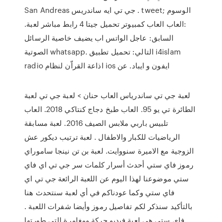
San Andreas جي تي ايه ساندريس . tweet; الوسوم
:العاب العاب كمبيوتر تحميل جيتا 4 رابط مباشر لعبة.
السابق: عاجل الواتس اب يضيف خاصية الرسائل
الصوتية whatsapp. التالي: تحميل تطبيق i4islam
radio اذاعة القراّن لنظام ios ايفون و ايباد. عن
لعبة جي تي ساندرياس العاب حنان > لعبة جي تي لعبة
الطائرة تي يو 95. العاب طبخ دجاج كنتاكي 2018. العاب
تلبيس باربي ملابس الصيف 2016. لعبة مسابقة
الرياضيات للكبار والاطفال . لعبة ترتيب ديكور عش
الزوجية مع الاميرة سنووايت. لعبة بن تن نينجا ساموراي
رموز فاي ستي أحدث أسرار كلمات سر جي تي اي فاي
ستي موضوعنا لهذا اليوم عن اللعبة الرائعة جي تي اي
فاي ستي وكما عودناكم في أي لعبة سنتحدث هنا
بالتأكيد سنذكر لكم تفاصيل رموز وأيضا شفرات اللعبة .
فاي ستي هي لعبة فيديو حركة ومغامرة التي طورتها