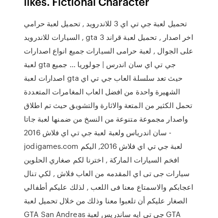
likes. Fictional Character
تحميل لعبة جي تي اي 3 للاندرويد , تحميل لعبة حرامي
السيارات للاندرويد , gta 3 اخر اصدار , تحميل لعبة قراند
على الجوال , لعبة حرامى السيارات جميع انواع اصدارات
لعبة gta جي تي اي سان اندرس | جولوريا ... جميع
اصدارات لعبة gta حيث تعد سلسلة العاب جي تي اي
الشهيرة واحدة من افضل العاب المغامرات المتعددة
تحمل الكثير من المتعة والاثارة والتشويق حيث تم اطلاق
واصدار مجموعة متنوعة من النسخ من ضمنها لعبة جاتا
سان اندرياس ولعبة لعبة جي تي اي فلاش 2016 -
jodigames.com لعبة جي تي اي فلاش 2016, اليكم
افخم السيارات الماركة , اخترنا لكم صغاري الحلوين
سيارات جى تى اي المقدمه من العاب فلاش , لكي تنال
اعجابكم والاسمتاع معنا فى اللعب , لذلك عليكم أطفالي
الصغار عليكم أن تلعبوا معنا وذلك من خلال تحميل لعبة
GTA San Andreas جي تي ايه ساندريس لعبة GTA