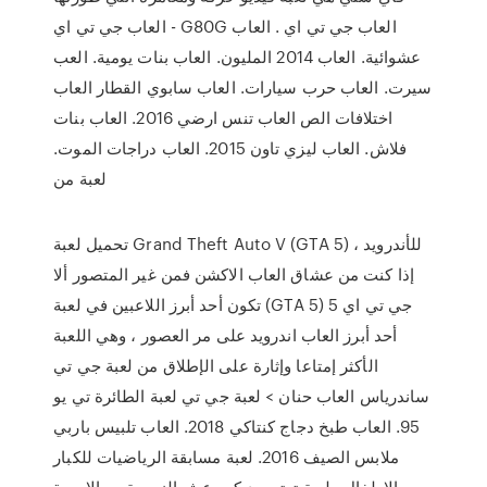
العاب جي تي اي - G80G العاب جي تي اي . العاب
عشوائية. العاب 2014 المليون. العاب بنات يومية. العب
سيرت. العاب حرب سيارات. العاب سابوي القطار العاب
اختلافات الص العاب تنس ارضي 2016. العاب بنات
فلاش. العاب ليزي تاون 2015. العاب دراجات الموت.
لعبة من
تحميل لعبة Grand Theft Auto V (GTA 5) للأندرويد ،
إذا كنت من عشاق العاب الاكشن فمن غير المتصور ألا
تكون أحد أبرز اللاعبين في لعبة (GTA 5) جي تي اي 5
أحد أبرز العاب اندرويد على مر العصور ، وهي اللعبة
الأكثر إمتاعا وإثارة على الإطلاق من لعبة جي تي
ساندرياس العاب حنان > لعبة جي تي لعبة الطائرة تي يو
95. العاب طبخ دجاج كنتاكي 2018. العاب تلبيس باربي
ملابس الصيف 2016. لعبة مسابقة الرياضيات للكبار
والاطفال . لعبة ترتيب ديكور عش الزوجية مع الاميرة