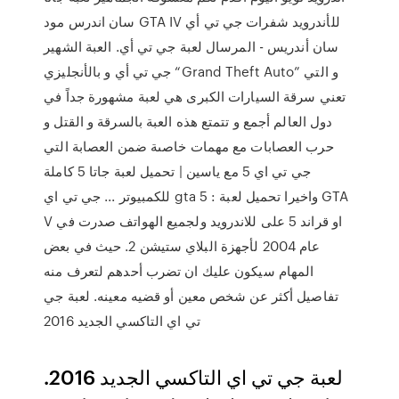
سان اندرس مود GTA IV للأندرويد شفرات جي تي أي
سان أندريس - المرسال لعبة جي تي أي. العبة الشهير
جي تي أي و بالأنجليزي “Grand Theft Auto” و التي
تعني سرقة السيارات الكبرى هي لعبة مشهورة جداً في
دول العالم أجمع و تتمتع هذه العبة بالسرقة و القتل و
حرب العصابات مع مهمات خاصىة ضمن العصابة التي
جي تي اي 5 مع ياسين | تحميل لعبة جاتا 5 كاملة
للكمبيوتر ... جي تي اي gta 5 : واخيرا تحميل لعبة GTA
V او قراند 5 على للاندرويد ولجميع الهواتف صدرت في
عام 2004 لأجهزة البلاي ستيشن 2. حيث في بعض
المهام سيكون عليك ان تضرب أحدهم لتعرف منه
تفاصيل أكثر عن شخص معين أو قضيه معينه. لعبة جي
تي اي التاكسي الجديد 2016
لعبة جي تي اي التاكسي الجديد 2016.