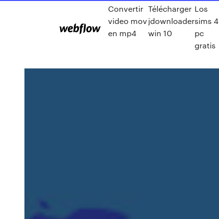
Convertir
Télécharger
Los
video mov
jdownloader
sims 4
en mp4
win 10
pc
gratis