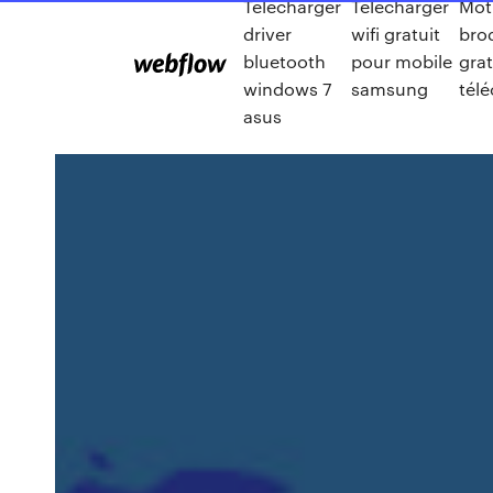
Télécharger
Telecharger
Mot
driver
wifi gratuit
bro
bluetooth
pour mobile
grat
windows 7
samsung
tél
asus