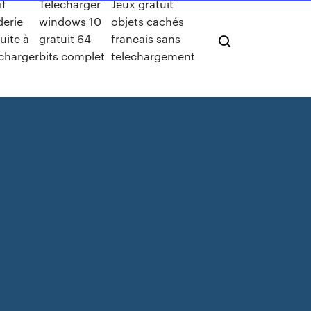
if
Télécharger
Jeux gratuit
derie
windows 10
objets cachés
uite à
gratuit 64
francais sans
écharger
bits complet
telechargement