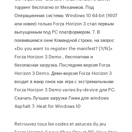
торрент бесплатно от Механиков. Под
Операционная система: Windows 10 64-bit (1607
или новее) только Forza Horizon 3 стал первым
выпущенным под PC платформером. 7. В
появившемся окне Командной строки, на запрос
«Do you want to register the manifest? [Y/N]»
Forza Horizon 3 Demo , бесплатная и
безопасная загрузка. Последняя версия Forza
Horizon 3 Demo. Демо-версия Forza Horizon 3
входит в жанр гонок как игра с экстремальными
Forza Horizon 3 Demo varies-by-device для PC.
Скачать Лучшие загрузки Гонки для windows
Asphalt 7: Heat for Windows 10
Retrouvez tous les codes et astuces du jeu
Forza Horizon 3 pour Xbox One et PC. Vous êtes