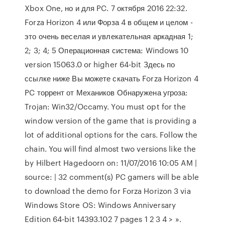
Xbox One, но и для PC. 7 октября 2016 22:32.
Forza Horizon 4 или Форза 4 в общем и целом -
это очень веселая и увлекательная аркадная 1;
2; 3; 4; 5 Операционная система: Windows 10
version 15063.0 or higher 64-bit Здесь по
ссылке ниже Вы можете скачать Forza Horizon 4
PC торрент от Механиков Обнаружена угроза:
Trojan: Win32/Occamy. You must opt for the
window version of the game that is providing a
lot of additional options for the cars. Follow the
chain. You will find almost two versions like the
by Hilbert Hagedoorn on: 11/07/2016 10:05 AM |
source: | 32 comment(s) PC gamers will be able
to download the demo for Forza Horizon 3 via
Windows Store OS: Windows Anniversary
Edition 64-bit 14393.102 7 pages 1 2 3 4 > ».