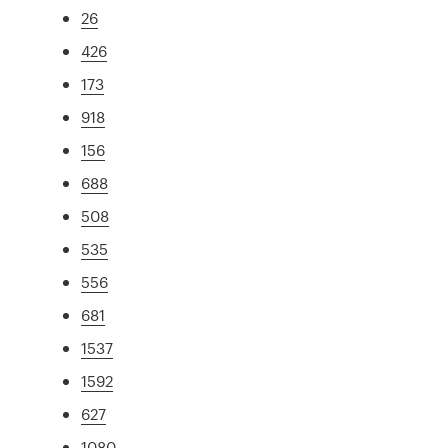
26
426
173
918
156
688
508
535
556
681
1537
1592
627
1080