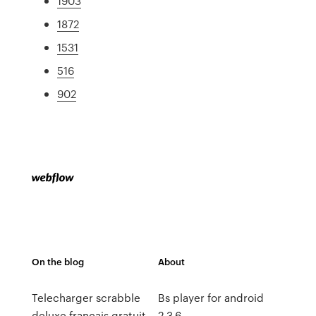
1903
1872
1531
516
902
On the blog
About
Telecharger scrabble
Bs player for android
deluxe francais gratuit
2.3.6