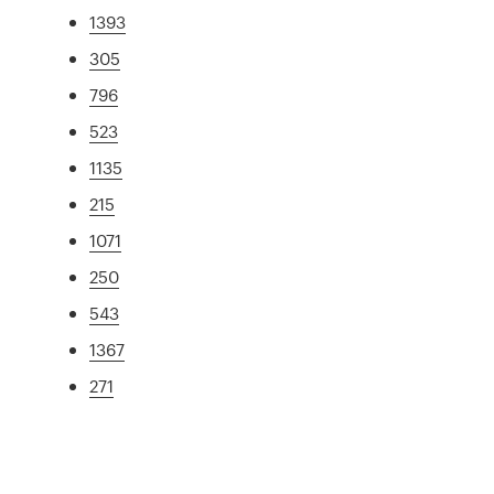
1393
305
796
523
1135
215
1071
250
543
1367
271