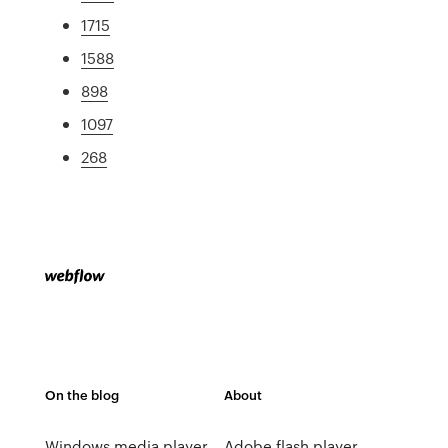
1715
1588
898
1097
268
On the blog
About
Windows media player
Adobe flash player