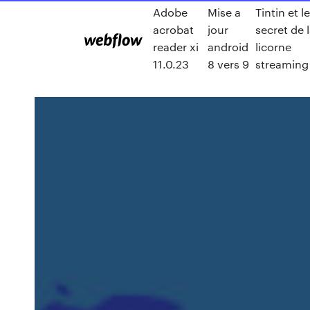
Adobe
Mise a
Tintin et l
acrobat
jour
secret de 
reader xi
android
licorne
11.0.23
8 vers 9
streaming